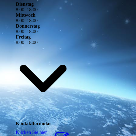
Dienstag
8
:
00
–
18
:
00
Mittwoch
8
:
00
–
18
:
00
Donnerstag
8
:
00
–
18
:
00
Freitag
8
:
00
–
18
:
00
Kontaktformular
Klicken Sie hier