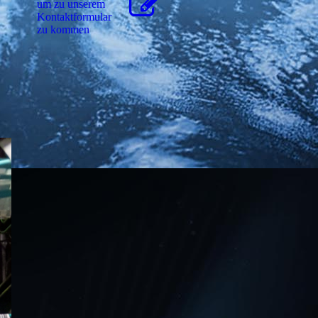
um zu unserem
Kon­takt­for­mu­lar
zu kommen