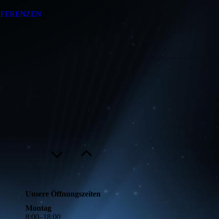
EFERENZEN
Unsere Öffnungszeiten
Montag
8
:
00
–
18
:
00